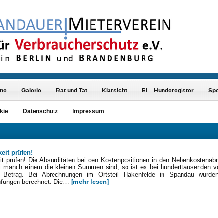
ine
Galerie
Rat und Tat
Klarsicht
BI – Hunderegister
Sp
kie
Datenschutz
Impressum
eit prüfen!
it prüfen! Die Absurditäten bei den Kostenpositionen in den Nebenkostenab
i manch einem die kleinen Summen sind, so ist es bei hunderttausenden v
er Betrag. Bei Abrechnungen im Ortsteil Hakenfelde in Spandau wurde
rüfungen berechnet. Die…
[mehr lesen]