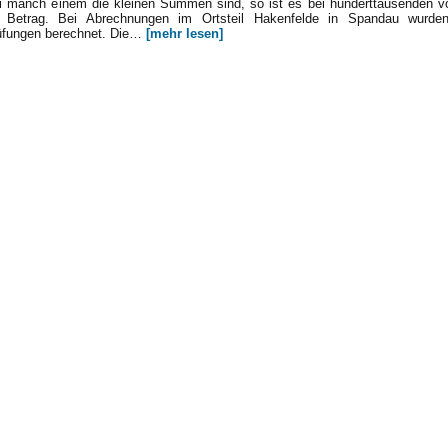
i manch einem die kleinen Summen sind, so ist es bei hunderttausenden v
er Betrag. Bei Abrechnungen im Ortsteil Hakenfelde in Spandau wurde
rüfungen berechnet. Die…
[mehr lesen]