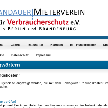
ine
Galerie
Rat und Tat
Klarsicht
BI – Hunderegister
Sp
kie
Datenschutz
Impressum
gwörtern
ungskosten"
 Ergebnisse angezeigt werden, die mit dem Schlagwort "Prüfungskosten" v
Suche:
eit prüfen!
it prüfen! Die Absurditäten bei den Kostenpositionen in den Nebenkostenab