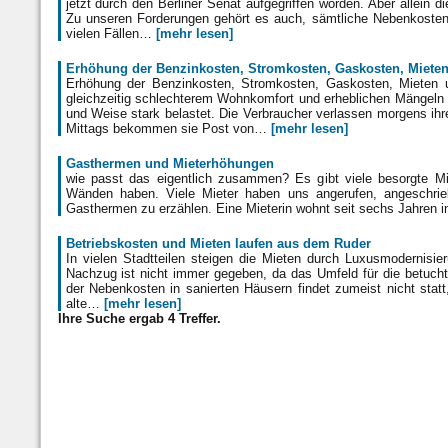
jetzt durch den Berliner Senat aufgegriffen worden. Aber allein 
Zu unseren Forderungen gehört es auch, sämtliche Nebenkosten,
vielen Fällen…
[mehr lesen]
Erhöhung der Benzinkosten, Stromkosten, Gaskosten, Miete
Erhöhung der Benzinkosten, Stromkosten, Gaskosten, Mieten u
gleichzeitig schlechterem Wohnkomfort und erheblichen Mängeln 
und Weise stark belastet. Die Verbraucher verlassen morgens ihre
Mittags bekommen sie Post von…
[mehr lesen]
Gasthermen und Mieterhöhungen
wie passt das eigentlich zusammen? Es gibt viele besorgte Mie
Wänden haben. Viele Mieter haben uns angerufen, angeschri
Gasthermen zu erzählen. Eine Mieterin wohnt seit sechs Jahren 
Betriebskosten und Mieten laufen aus dem Ruder
In vielen Stadtteilen steigen die Mieten durch Luxusmodernisi
Nachzug ist nicht immer gegeben, da das Umfeld für die betuch
der Nebenkosten in sanierten Häusern findet zumeist nicht stat
alte…
[mehr lesen]
Ihre Suche ergab 4 Treffer.