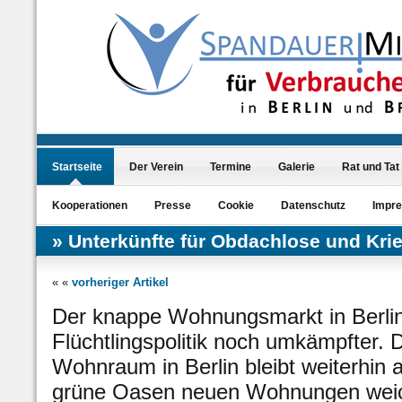
Startseite
Der Verein
Termine
Galerie
Rat und Tat
Kooperationen
Presse
Cookie
Datenschutz
Impr
Unterkünfte für Obdachlose und Kri
« «
vorheriger Artikel
Der knappe Wohnungsmarkt in Berli
Flüchtlingspolitik noch umkämpfter. 
Wohnraum in Berlin bleibt weiterhin 
grüne Oasen neuen Wohnungen wei