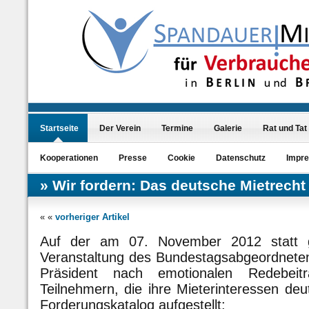
Startseite
Der Verein
Termine
Galerie
Rat und Tat
Kooperationen
Presse
Cookie
Datenschutz
Impr
Wir fordern: Das deutsche Mietrecht
« «
vorheriger Artikel
Auf der am 07. November 2012 statt ge
Veranstaltung des Bundestagsabgeordnete
Präsident nach emotionalen Redebeit
Teilnehmern, die ihre Mieterinteressen deu
Forderungskatalog aufgestellt: