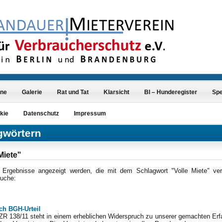
ine
Galerie
Rat und Tat
Klarsicht
BI – Hunderegister
Sp
kie
Datenschutz
Impressum
gwörtern
Miete"
r Ergebnisse angezeigt werden, die mit dem Schlagwort "Volle Miete" ve
Suche:
ch BGH-Urteil
 ZR 138/11 steht in einem erheblichen Widerspruch zu unserer gemachten Er