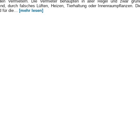
en Vermietern. Die Vermieter behaupten in aller Regel und zwar grund
nd, durch falsches Lüften, Heizen, Tierhaltung oder Innenraumpflanzen. Di
nd für die…
[mehr lesen]