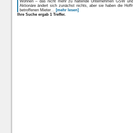
Wohnen – das nicht mehr zu haltende Unter­nehmen GSW und 
Aktionäre ändert sich zunächst nichts, aber sie haben die Hof
betroffenen Mieter…
[mehr lesen]
Ihre Suche ergab 1 Treffer.