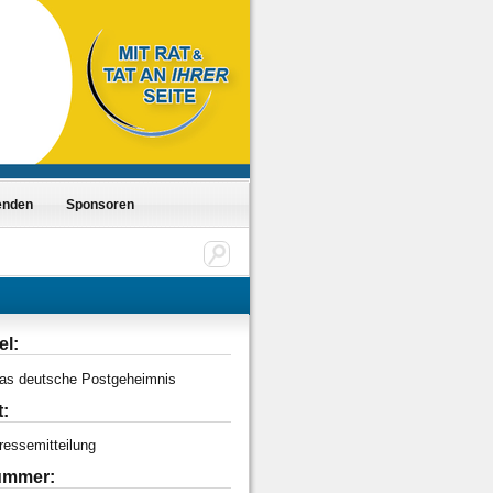
enden
Sponsoren
el:
as deutsche Postgeheimnis
t:
ressemitteilung
mmer: