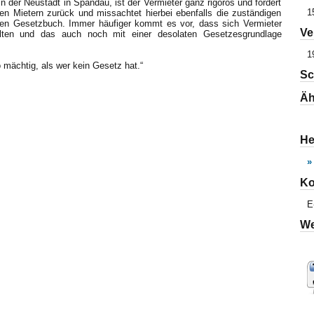
n der Neustadt in Spandau, ist der Vermieter ganz rigoros und fordert
1
en Mietern zurück und missachtet hierbei ebenfalls die zuständigen
hen Gesetzbuch. Immer häufiger kommt es vor, dass sich Vermieter
Ve
lten und das auch noch mit einer desolaten Gesetzesgrundlage
1
 mächtig, als wer kein Gesetz hat.“
Sc
Äh
He
»
Ko
E
We