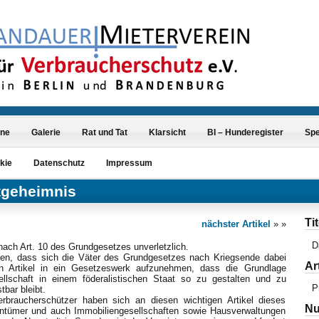
ine
Galerie
Rat und Tat
Klarsicht
BI – Hunderegister
Sp
kie
Datenschutz
Impressum
tgeheimnis
Tit
nächster Artikel
» »
D
nach Art. 10 des Grundgesetzes unverletzlich.
n, dass sich die Väter des Grundgesetzes nach Kriegsende dabei
Ar
n Artikel in ein Gesetzeswerk aufzunehmen, dass die Grundlage
ellschaft in einem föderalistischen Staat so zu gestalten und zu
P
bar bleibt.
braucherschützer haben sich an diesen wichtigen Artikel dieses
Nu
entümer und auch Immobiliengesellschaften sowie Hausverwaltungen