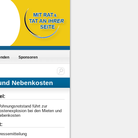
enden
Sponsoren
 und Nebenkosten
el:
ohnungsnotstand führt zur
ostenexplosion bei den Mieten und
ebenkosten
t:
ressemitteilung