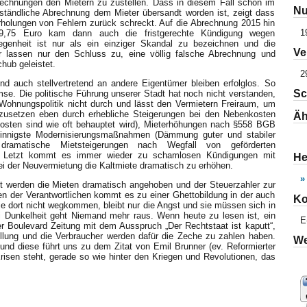
echnungen den Mietern zu zustellen. Dass in diesem Fall schon im
Nu
rständliche Abrechnung dem Mieter übersandt worden ist, zeigt dass
rholungen von Fehlern zurück schreckt. Auf die Abrechnung 2015 hin
1
99,75 Euro kam dann auch die fristgerechte Kündigung wegen
genheit ist nur als ein einziger Skandal zu bezeichnen und die
Ve
r lassen nur den Schluss zu, eine völlig falsche Abrechnung und
hub geleistet.
2
nd auch stellvertretend an andere Eigentümer bleiben erfolglos. So
Sc
mse. Die politische Führung unserer Stadt hat noch nicht verstanden,
er Wohnungspolitik nicht durch und lässt den Vermietern Freiraum, um
zusetzen eben durch erhebliche Steigerungen bei den Nebenkosten
Äh
Posten sind wie oft behauptet wird), Mieterhöhungen nach §558 BGB
innigste Modernisierungsmaßnahmen (Dämmung guter und stabiler
dramatische Mietsteigerungen nach Wegfall von geförderten
 Letzt kommt es immer wieder zu schamlosen Kündigungen mit
He
 der Neuvermietung die Kaltmiete dramatisch zu erhöhen.
»
dt werden die Mieten dramatisch angehoben und der Steuerzahler zur
n der Verantwortlichen kommt es zu einer Ghettobildung in der auch
Ko
ie dort nicht wegkommen, bleibt nur die Angst und sie müssen sich in
 Dunkelheit geht Niemand mehr raus. Wenn heute zu lesen ist, ein
E
ner Boulevard Zeitung mit dem Ausspruch „Der Rechtstaat ist kaputt“,
ellung und die Verbraucher werden dafür die Zeche zu zahlen haben.
We
nd diese führt uns zu dem Zitat von Emil Brunner (ev. Reformierter
risen steht, gerade so wie hinter den Kriegen und Revolutionen, das