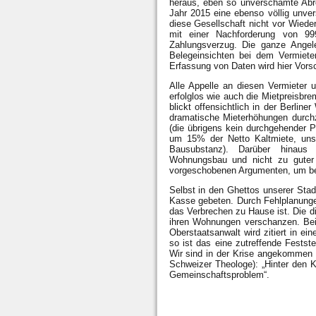
heraus, eben so unverschämte Abr
Jahr 2015 eine ebenso völlig unve
diese Gesellschaft nicht vor Wiede
mit einer Nachforderung von 9
Zahlungsverzug. Die ganze Angele
Belegeinsichten bei dem Vermiete
Erfassung von Daten wird hier Vorsc
Alle Appelle an diesen Vermieter u
erfolglos wie auch die Mietpreisbre
blickt offensichtlich in der Berlin
dramatische Mieterhöhungen durch
(die übrigens kein durchgehender 
um 15% der Netto Kaltmiete, uns
Bausubstanz). Darüber hinaus 
Wohnungsbau und nicht zu guter
vorgeschobenen Argumenten, um bei
Selbst in den Ghettos unserer Sta
Kasse gebeten. Durch Fehlplanunge
das Verbrechen zu Hause ist. Die d
ihren Wohnungen verschanzen. Bei
Oberstaatsanwalt wird zitiert in ei
so ist das eine zutreffende Festst
Wir sind in der Krise angekommen u
Schweizer Theologe): „Hinter den K
Gemeinschaftsproblem“.