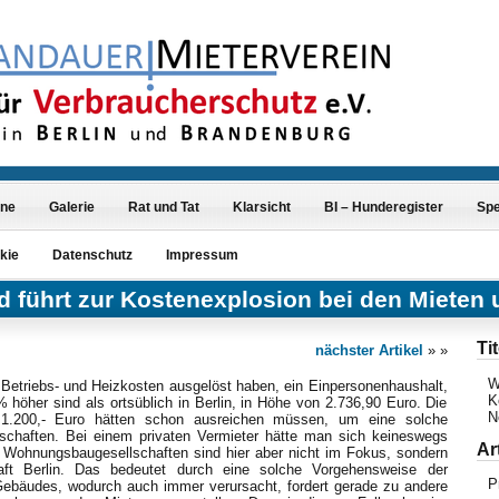
ine
Galerie
Rat und Tat
Klarsicht
BI – Hunderegister
Sp
kie
Datenschutz
Impressum
führt zur Kostenexplosion bei den Mieten
Tit
nächster Artikel
» »
W
Betriebs- und Heizkosten ausgelöst haben, ein Einpersonenhaushalt,
K
höher sind als ortsüblich in Berlin, in Höhe von 2.736,90 Euro. Die
N
 1.200,- Euro hätten schon ausreichen müssen, um eine solche
chaften. Bei einem privaten Vermieter hätte man sich keineswegs
Ar
n Wohnungsbaugesellschaften sind hier aber nicht im Fokus, sondern
aft Berlin. Das bedeutet durch eine solche Vorgehensweise der
P
Gebäudes, wodurch auch immer verursacht, fordert gerade zu andere