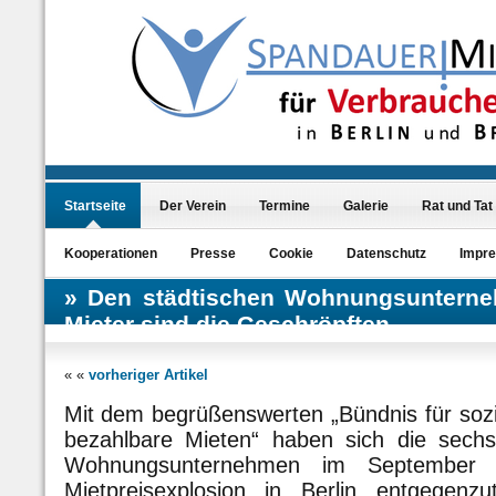
Startseite
Der Verein
Termine
Galerie
Rat und Tat
Kooperationen
Presse
Cookie
Datenschutz
Impr
Den städtischen Wohnungsunternehm
Mieter sind die Geschröpften
« «
vorheriger Artikel
Mit dem begrüßenswerten „Bündnis für soz
bezahlbare Mieten“ haben sich die sechs
Wohnungsunternehmen im September 20
Mietpreisexplosion in Berlin entgegenzu