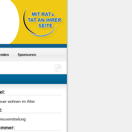
enden
Sponsoren
el:
euer wohnen im Alter
t:
ressemitteilung
mmer: