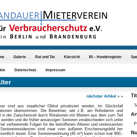
ine
Galerie
Rat und Tat
Klarsicht
BI – Hunderegister
Sp
kie
Datenschutz
Impressum
lter
Tit
nächster Artikel
» »
T
er sind aus staatlicher Obhut privatisiert worden. Im Glücksfall
isationen übernommen. Die Bewohner, wie z.B. am Rohrdamm und
Ar
 in der Zwischenzeit durch Rotationen mit Mietern aus dem zum Teil
 worden und die früher ansässigen Senioren verabschieden sich unter
P
at verheerende Folgen für die betroffenen Älteren und vereinsamten
Seniorenresidenzen sind zwar vom äußeren Erscheinungsbild her
Nu
entlich teurer. Eine Seniorenwohnung (45 m²) kann schon mal 900,-