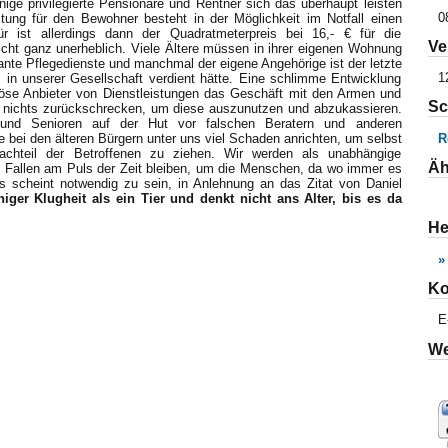
ge privilegierte Pensionäre und Rentner sich das überhaupt leisten
0
stung für den Bewohner besteht in der Möglichkeit im Notfall einen
r ist allerdings dann der Quadratmeterpreis bei 16,- € für die
Ve
cht ganz unerheblich. Viele Ältere müssen in ihrer eigenen Wohnung
ante Pflegedienste und manchmal der eigene Angehörige ist der letzte
1
s in unserer Gesellschaft verdient hätte. Eine schlimme Entwicklung
öse Anbieter von Dienstleistungen das Geschäft mit den Armen und
Sc
or nichts zurückschrecken, um diese auszunutzen und abzukassieren.
und Senioren auf der Hut vor falschen Beratern und anderen
R
ie bei den älteren Bürgern unter uns viel Schaden anrichten, um selbst
Nachteil der Betroffenen zu ziehen. Wir werden als unabhängige
Äh
n Fallen am Puls der Zeit bleiben, um die Menschen, da wo immer es
s scheint notwendig zu sein, in Anlehnung an das Zitat von Daniel
er Klugheit als ein Tier und denkt nicht ans Alter, bis es da
He
»
Ko
E
We