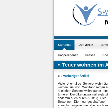
Startseite
Der Verein
Term
Kooperationen
Presse
Coo
Teuer wohnen im A
« «
vorheriger Artikel
Viele ehemalige Seniorenwohnhäus
wurden sie von Wohlfahrtsorgan
ähnlichen Seniorenwohnhäuser, sind
ärmeren Bevölkerungsanteil ergänzt
anderem auch durch Auszug. Dies h
Bewohner. Die neu geschaffenen 
zunächst angenehmer aber auch wes