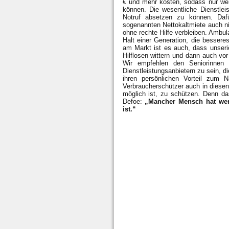
€ und mehr kosten, sodass nur weni
können. Die wesentliche Dienstlei
Notruf absetzen zu können. Dafü
sogenannten Nettokaltmiete auch ni
ohne rechte Hilfe verbleiben. Ambul
Halt einer Generation, die bessere
am Markt ist es auch, dass unseri
Hilflosen wittern und dann auch v
Wir empfehlen den Seniorinnen 
Dienstleistungsanbietern zu sein, d
ihren persönlichen Vorteil zum 
Verbraucherschützer auch in diese
möglich ist, zu schützen. Denn da
Defoe:
„Mancher Mensch hat wenig
ist.“