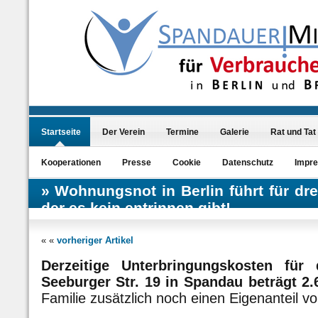
Startseite
Der Verein
Termine
Galerie
Rat und Tat
Kooperationen
Presse
Cookie
Datenschutz
Impr
Wohnungsnot in Berlin führt für drei
der es kein entrinnen gibt!
« «
vorheriger Artikel
Derzeitige Unterbringungskosten für 
Seeburger Str. 19 in Spandau beträgt 2.
Familie zusätzlich noch einen Eigenanteil vo