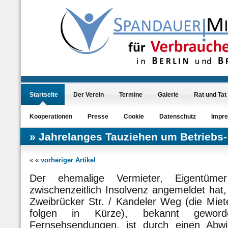
Startseite
Der Verein
Termine
Galerie
Rat und Tat
Kooperationen
Presse
Cookie
Datenschutz
Impr
Jahrelanges Tauziehen um Betriebs-
« «
vorheriger Artikel
Der ehemalige Vermieter, Eigentüme
zwischenzeitlich Insolvenz angemeldet ha
Zweibrücker Str. / Kandeler Weg (die Mie
folgen in Kürze), bekannt geword
Fernsehsendungen, ist durch einen Abw