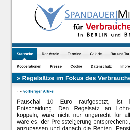
Startseite
Der Verein
Termine
Galerie
Rat und Tat
Kooperationen
Presse
Cookie
Datenschutz
Impr
Regelsätze im Fokus des Verbrauch
« «
vorheriger Artikel
Pauschal 10 Euro raufgesetzt, ist k
Entscheidung. Den Regelsatz an Lohn-
koppeln, wäre nicht nur ungerecht für all
wäre es, der Preissteigerung entsprechend
anzupassen und danach die Renten, Pensi