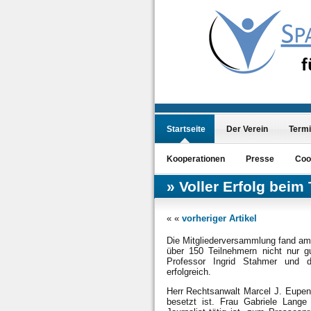
Startseite
Der Verein
Term
Kooperationen
Presse
Coo
Voller Erfolg beim
« «
vorheriger Artikel
Die Mitgliederversammlung fand am
über 150 Teilnehmern nicht nur g
Professor Ingrid Stahmer und de
erfolgreich.
Herr Rechtsanwalt Marcel J. Eupen 
besetzt ist. Frau Gabriele Lange