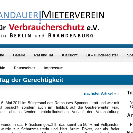
ine
Galerie
Rat und Tat
Klarsicht
BI – Hunderegister
Sp
kie
Datenschutz
Impressum
 Tag der Gerechtigkeit
Tit
nächster Artikel
» »
V
 6. Mai 2011 im Bürgersaal des Rathauses Spandau statt und war mit
G
ut besucht, sondern auch im Hinblick auf die Gastreferentin Frau
m abschließenden protokollarischen Verlauf der Veranstaltung
Ar
wurde in das Präsidium gewählt, das somit zu 50 % mit Volljuristen
P
 wurde zur Schatzmeisterin und Herr Arnim Röver, der als freier