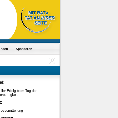
enden
Sponsoren
el:
oller Erfolg beim Tag der
erechtigkeit
t:
ressemitteilung