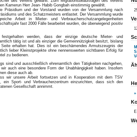
Nu
precher des Vereins gewählt. Zum Migrationsbeauftragen des Vereins
en Kamerun Herr Jean- Habib Gongbah einstimmig gewählt.
e Präsidium und der Vorstand wurden von der Versammlung nach
2
äsidiums und des Schatzmeisters entlastet. Der Versammlung wurde
Ve
greiche Arbeit in Mieter- und Verbraucherschutzangelegenheiten
schäftsjahr fast 2000 Fälle bearbeitet wurden, die überwiegend positiv
1
festgehalten werden, dass der einzige deutsche Mieter- und
Sc
tlich tätig ist und als einziger die Gemeinnützigkeit besitzt, bislang
er Seite erhalten hat. Dies ist ein beschämendes Armutszeugnis der
M
htlich lieber Kleinstprojekte ohne nennenswerten sichtbaren Erfolg für
S
ntel zu bedienen.
V
gs sind und ausschließlich ehrenamtlich den Tätigkeiten nachgehen,
Äh
 wir auch eine besondere Form der Unabhängigkeit haben. Insofern
nen diese auch ab.
ss wir unsere Arbeit fortsetzen und in Kooperation mit dem TSV
 ein Sport- und Verbraucherzentrum einzurichten, dass sich den
He
atenen Gesellschaft annimmt.
»
Ko
E
We