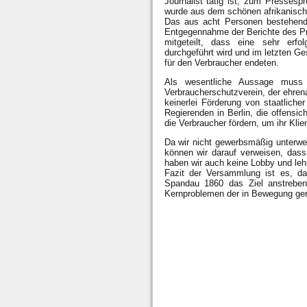
Journalist tätig ist, zum Presses
wurde aus dem schönen afrikanisch
Das aus acht Personen bestehend
Entgegennahme der Berichte des Pr
mitgeteilt, dass eine sehr erfol
durchgeführt wird und im letzten Ge
für den Verbraucher endeten.
Als wesentliche Aussage muss 
Verbraucherschutzverein, der ehrenam
keinerlei Förderung von staatlich
Regierenden in Berlin, die offensic
die Verbraucher fördern, um ihr Klie
Da wir nicht gewerbsmäßig unterwe
können wir darauf verweisen, dass
haben wir auch keine Lobby und leh
Fazit der Versammlung ist es, da
Spandau 1860 das Ziel anstreben,
Kernproblemen der in Bewegung ger