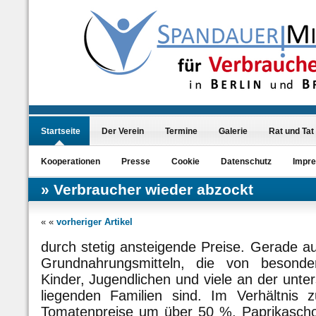
Startseite
Der Verein
Termine
Galerie
Rat und Tat
Kooperationen
Presse
Cookie
Datenschutz
Impr
Verbraucher wieder abzockt
« «
vorheriger Artikel
durch stetig ansteigende Preise. Gerade 
Grundnahrungsmitteln, die von besonde
Kinder, Jugendlichen und viele an der un
liegenden Familien sind. Im Verhältnis 
Tomatenpreise um über 50 %, Paprikasch