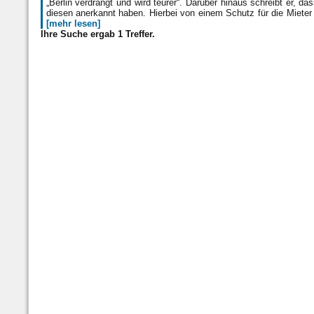
„Berlin verdrängt und wird teurer“. Darüber hinaus schreibt er, d
diesen anerkannt haben. Hierbei von einem Schutz für die Miete
[mehr lesen]
Ihre Suche ergab 1 Treffer.