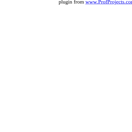
plugin from
www.ProfProjects.c