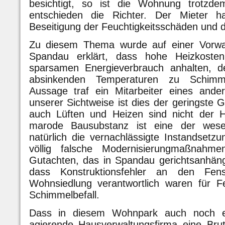
besichtigt, so ist die Wohnung trotzde
entschieden die Richter. Der Mieter h
Beseitigung der Feuchtigkeitsschäden und 
Zu diesem Thema wurde auf einer Vorwah
Spandau erklärt, dass hohe Heizkoste
sparsamen Energieverbrauch anhalten, de
absinkenden Temperaturen zu Schimme
Aussage traf ein Mitarbeiter eines ande
unserer Sichtweise ist dies der geringste 
auch Lüften und Heizen sind nicht der H
marode Bausubstanz ist eine der wese
natürlich die vernachlässigte Instandset
völlig falsche Modernisierungmaßnahm
Gutachten, das in Spandau gerichtsanhäng
dass Konstruktionsfehler an den Fens
Wohnsiedlung verantwortlich waren für F
Schimmelbefall.
Dass in diesem Wohnpark auch noch e
agierende Hausverwaltungsfirma eine Bru